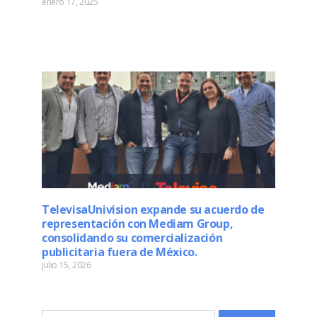
enero 17, 2025
Read More »
TelevisaUnivision expande su acuerdo de
representación con Mediam Group,
consolidando su comercialización
publicitaria fuera de México.
julio 15, 2026
Read More »