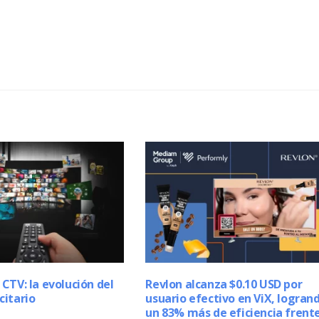
 CTV: la evolución del
Revlon alcanza $0.10 USD por
citario
usuario efectivo en ViX, logran
un 83% más de eficiencia frent