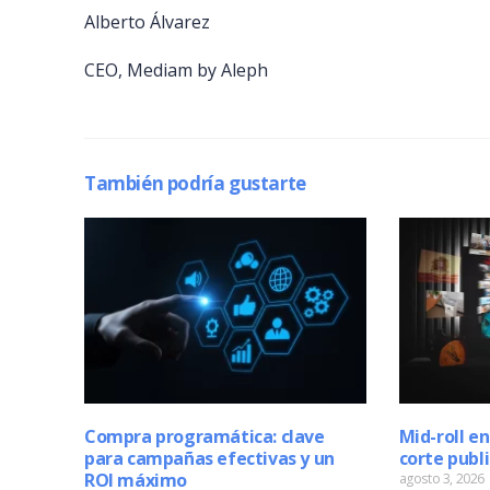
Alberto Álvarez
CEO, Mediam by Aleph
También podría gustarte
Compra programática: clave
Mid-roll en
para campañas efectivas y un
corte publi
ROI máximo
agosto 3, 2026