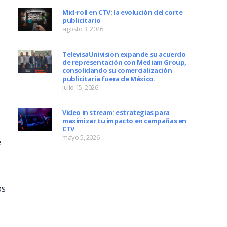
Mid-roll en CTV: la evolución del corte
publicitario
agosto 3, 2026
TelevisaUnivision expande su acuerdo
de representación con Mediam Group,
consolidando su comercialización
publicitaria fuera de México.
julio 15, 2026
Video in stream: estrategias para
maximizar tu impacto en campañas en
CTV
mayo 5, 2026
e
os