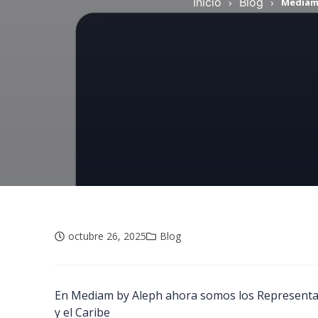
Inicio
›
Blog
›
Mediam 
octubre 26, 2025
Blog
En Mediam by Aleph ahora somos los Representant
y el Caribe