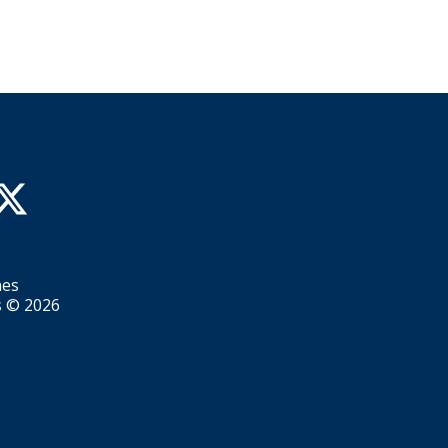
nes
s ©
2026